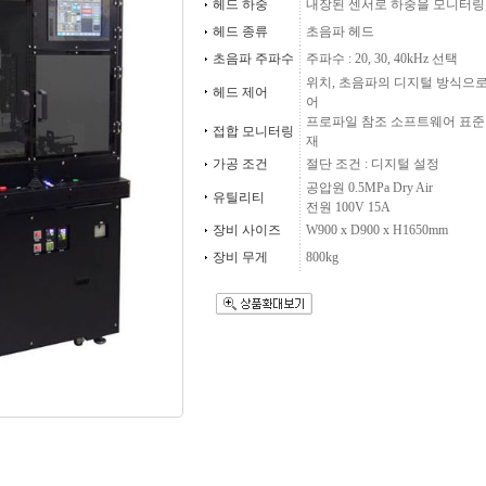
헤드 하중
내장된 센서로 하중을 모니터링
헤드 종류
초음파 헤드
초음파 주파수
주파수 : 20, 30, 40kHz 선택
위치, 초음파의 디지털 방식으로
헤드 제어
어
프로파일 참조 소프트웨어 표준
접합 모니터링
재
가공 조건
절단 조건 : 디지털 설정
공압원 0.5MPa Dry Air
유틸리티
전원 100V 15A
장비 사이즈
W900 x D900 x H1650mm
장비 무게
800kg